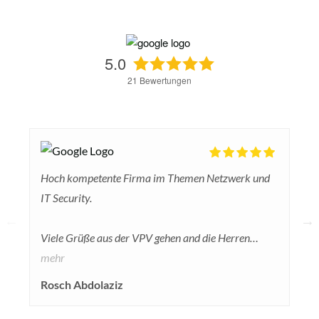
5.0
21
Bewertungen
Hoch kompetente Firma im Themen Netzwerk und
IT Security.
Viele Grüße aus der VPV gehen and die Herren
Dreher, Scheffing und Scheid.
mehr
Rosch Abdolaziz