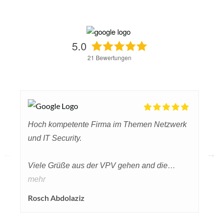
5.0
21
Bewertungen
Hoch kompetente Firma im Themen Netzwerk
und IT Security.
Viele Grüße aus der VPV gehen and die
Herren Dreher, Scheffing und Scheid.
mehr
Rosch Abdolaziz