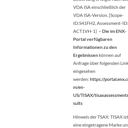
VDA ISA einschließlich der
VDA ISA-Version. [Scope-
ID:S41FH2, Assessment-ID
ACT1VH-1]
– Die im ENX-
Portal verfügbaren
Informationen zu den
Ergebnissen
können auf
Anfrage über folgenden Lin
eingesehen
werden:
https://portal.enx.
m/en-
US/TISAX/tisaxassessment
sults
Hinweis der TSAX: TISAX is
eine eingetragene Marke u